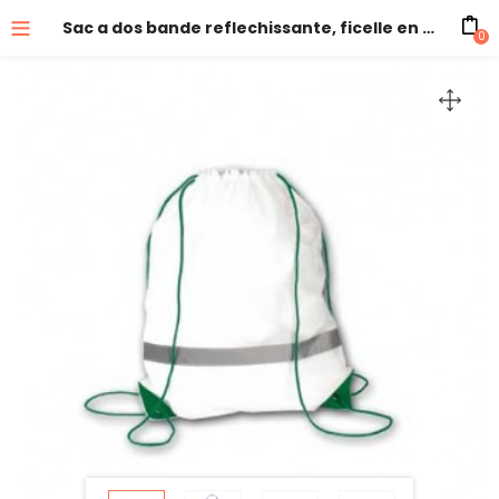
Sac a dos bande reflechissante, ficelle en couleurs
0