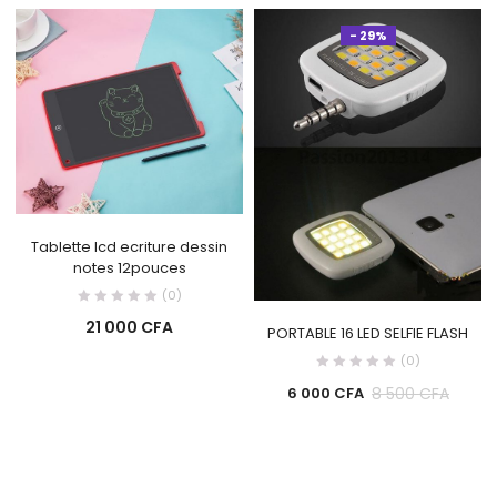
- 29%
Tablette lcd ecriture dessin
notes 12pouces
(0)
21 000
CFA
PORTABLE 16 LED SELFIE FLASH
(0)
8 500
CFA
6 000
CFA