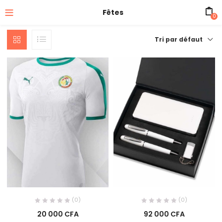
Fêtes
0
Tri par défaut
(0)
(0)
20 000
CFA
92 000
CFA