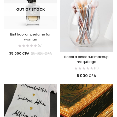
OUT OF STOCK
Bint hooran perfume for
woman
(0)
39 000
CFA
35 000
CFA
Bocal a pinceaux makeup
maquillage
(0)
5 000
CFA