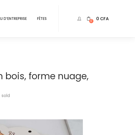
0
CFA
U D’ENTREPRISE
FÊTES
0
n bois, forme nuage,
0
sold