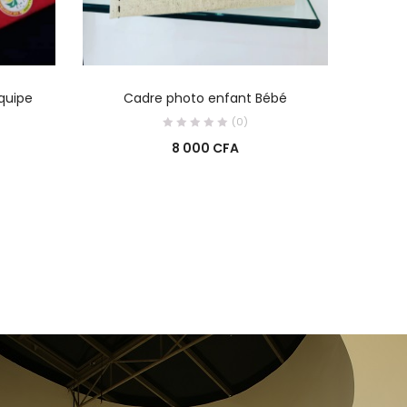
R
AJOUTER AU PANIER
equipe
Cadre photo enfant Bébé
P
(0)
8 000
CFA
0
0