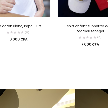
AJOUTER AU PANIER
AJOUTER AU PANIE
o coton Blanc, Papa Ours
T shirt enfant supporter 
football senegal
(0)
(0)
10 000
CFA
7 000
CFA