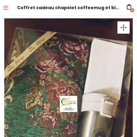
Coffret cadeau chapelet coffeemug et bibelot Prophete Mohamed name
0