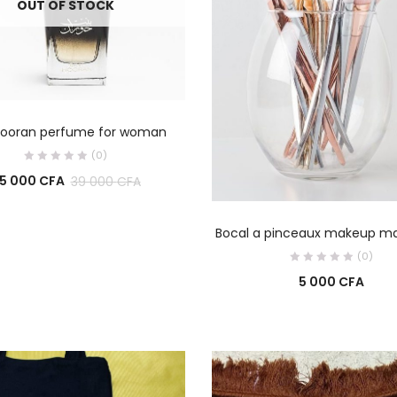
OUT OF STOCK
LIRE LA SUITE
hooran perfume for woman
(0)
5 000
CFA
39 000
CFA
AJOUTER AU PANIE
Bocal a pinceaux makeup ma
(0)
5 000
CFA