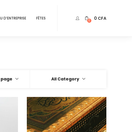
0
CFA
U D’ENTREPRISE
FÊTES
0
r page
All Category