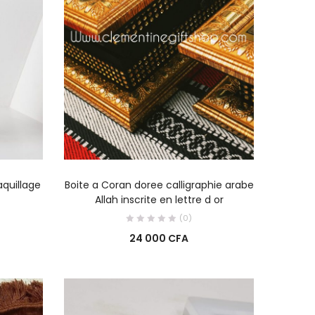
R
AJOUTER AU PANIER
quillage
Boite a Coran doree calligraphie arabe
Allah inscrite en lettre d or
(0)
24 000
CFA