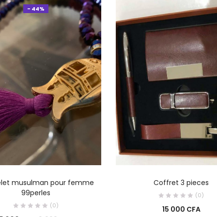
- 44%
AJOUTER AU PANIER
AJOUTER AU PANIE
let musulman pour femme
Coffret 3 pieces
99perles
(0)
(0)
15 000
CFA