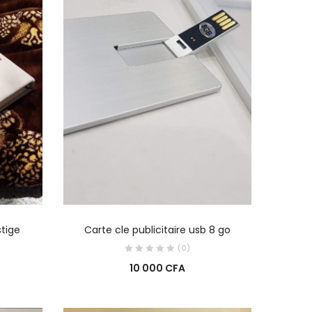
R
AJOUTER AU PANIER
tige
Carte cle publicitaire usb 8 go
(0)
10 000
CFA