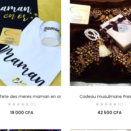
AJOUTER AU PANIER
AJOUTER AU PANIE
fete des meres maman en or
Cadeau musulmane Pres
(0)
(0)
19 000
CFA
42 500
CFA