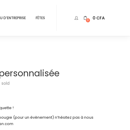
0
CFA
U D’ENTREPRISE
FÊTES
0
personnalisée
0
sold
quette !
ougie (pour un évènement) n’hésitez pas à nous
esn.com