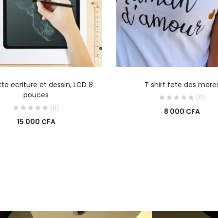
AJOUTER AU PANIER
AJOUTER AU PANIE
te ecriture et dessin, LCD 8
T shirt fete des mere
pouces
(0)
(0)
8 000
CFA
15 000
CFA