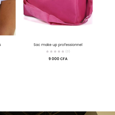
R
AJOUTER AU PANIER
s
Sac make up professionnel
(0)
9 000
CFA
0
0