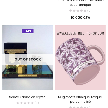
Encensoir à charbon en metal
et ceramique
(0)
10 000
CFA
- 14%
OUT OF STOCK
Sainte Kaaba en crystal
Mug motifs ethnique Afrique,
personnalisé
(0)
(0)