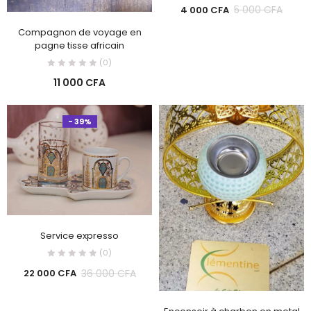
5 000
CFA
4 000
CFA
Compagnon de voyage en
pagne tisse africain
(0)
11 000
CFA
- 39%
Service expresso
(0)
36 000
CFA
22 000
CFA