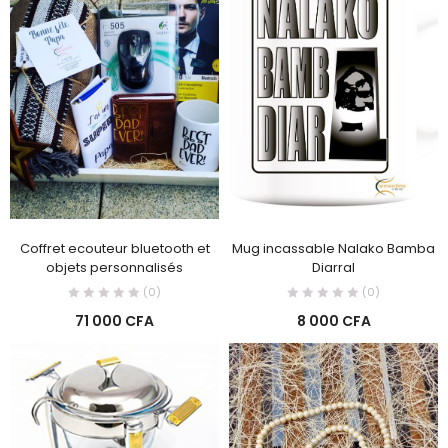
Coffret ecouteur bluetooth et
Mug incassable Nalako Bamba
objets personnalisés
Diarral
(0)
(0)
71 000
CFA
8 000
CFA