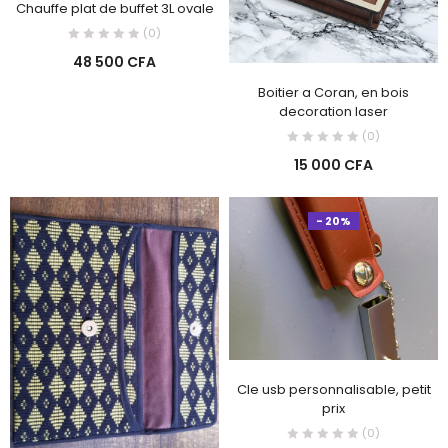
Chauffe plat de buffet 3L ovale
(0)
48 500
CFA
Boitier a Coran, en bois
decoration laser
(0)
15 000
CFA
- 20%
Cle usb personnalisable, petit
prix
(0)