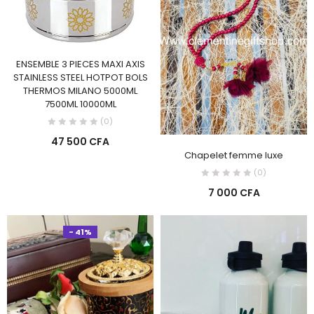
ENSEMBLE 3 PIECES MAXI AXIS
STAINLESS STEEL HOTPOT BOLS
THERMOS MILANO 5000ML
7500ML 10000ML
(0)
47 500
CFA
Chapelet femme luxe
(0)
7 000
CFA
- 41%