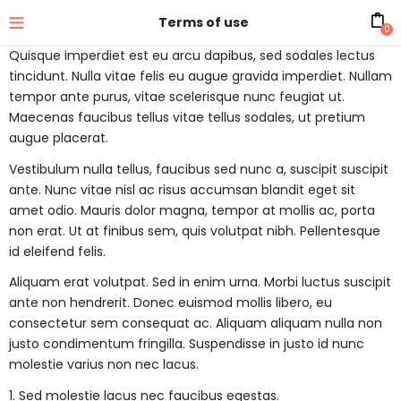
Terms of use
0
Quisque imperdiet est eu arcu dapibus, sed sodales lectus
tincidunt. Nulla vitae felis eu augue gravida imperdiet. Nullam
tempor ante purus, vitae scelerisque nunc feugiat ut.
Maecenas faucibus tellus vitae tellus sodales, ut pretium
augue placerat.
Vestibulum nulla tellus, faucibus sed nunc a, suscipit suscipit
ante. Nunc vitae nisl ac risus accumsan blandit eget sit
amet odio. Mauris dolor magna, tempor at mollis ac, porta
non erat. Ut at finibus sem, quis volutpat nibh. Pellentesque
id eleifend felis.
Aliquam erat volutpat. Sed in enim urna. Morbi luctus suscipit
ante non hendrerit. Donec euismod mollis libero, eu
consectetur sem consequat ac. Aliquam aliquam nulla non
justo condimentum fringilla. Suspendisse in justo id nunc
molestie varius non nec lacus.
1. Sed molestie lacus nec faucibus egestas.