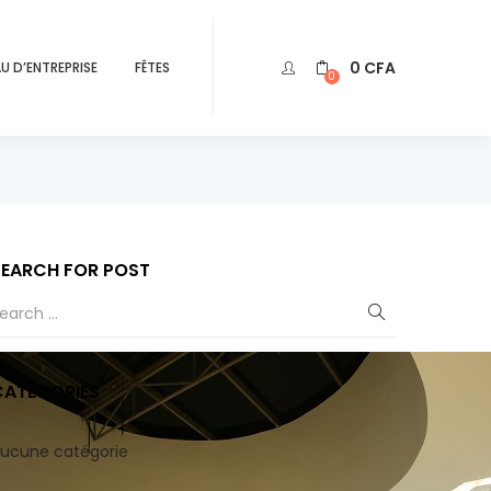
0
CFA
U D’ENTREPRISE
FÊTES
0
SEARCH FOR POST
CATÉGORIES
ucune catégorie