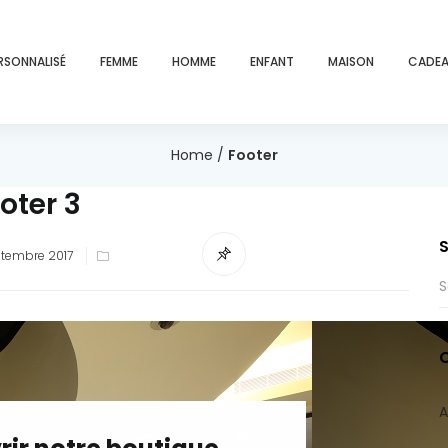
RSONNALISÉ
FEMME
HOMME
ENFANT
MAISON
CADEA
Home
/
Footer
oter 3
ed
tembre 2017
A