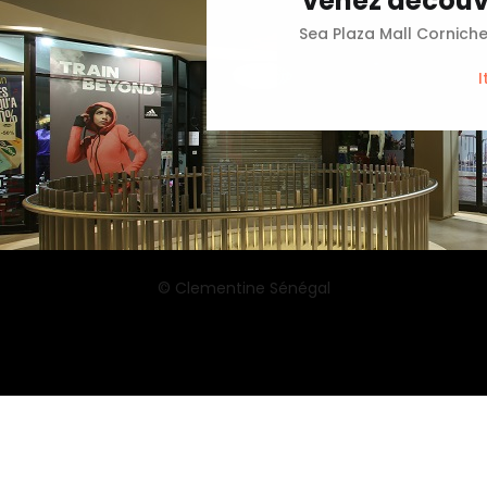
venez découvr
Sea Plaza Mall Cornich
I
© Clementine Sénégal