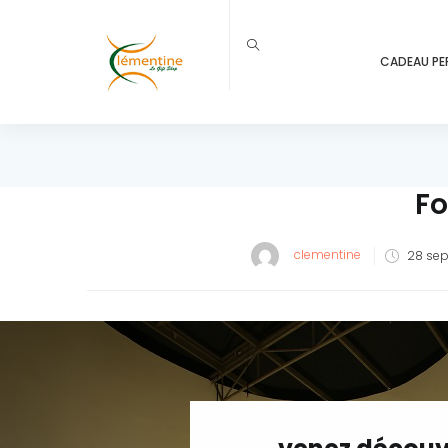
CADEAU PE
Fo
Post
clementine
28 sep
on