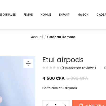
RSONNALISÉ
FEMME
HOMME
ENFANT
MAISON
CADEA
Accueil
Cadeau Homme
Etui airpods
(
0
customer reviews)
4 500
CFA
6 000
CFA
Porte cles etui airpods
Quantity
AJOUTER AU