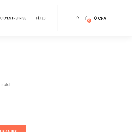
0
CFA
U D’ENTREPRISE
FÊTES
0
0
sold
 PANIER