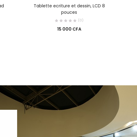
R
AJOUTER AU PANIER
ad
Tablette ecriture et dessin, LCD 8
T s
pouces
(0)
15 000
CFA
0
0