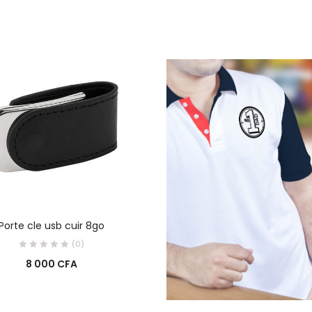
AJOUTER AU PANIER
Porte cle usb cuir 8go
(0)
8 000
CFA