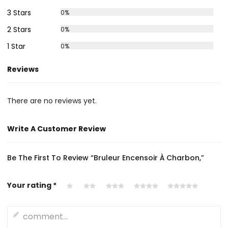
3 Stars
0%
2 Stars
0%
1 Star
0%
Reviews
There are no reviews yet.
Write A Customer Review
Be The First To Review “Bruleur Encensoir À Charbon,”
Your rating
*