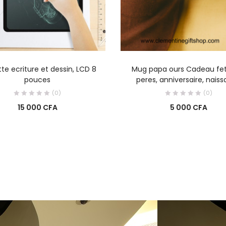
AJOUTER AU PANIER
AJOUTER AU PANIE
te ecriture et dessin, LCD 8
Mug papa ours Cadeau fe
pouces
peres, anniversaire, nais
(0)
(0)
15 000
CFA
5 000
CFA