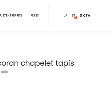
0
CFA
U D’ENTREPRISE
FÊTES
0
coran chapelet tapis
0
sold