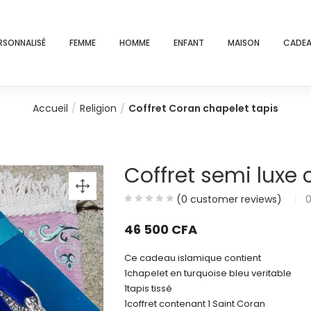
RSONNALISÉ
FEMME
HOMME
ENFANT
MAISON
CADEA
Accueil
Religion
Coffret Coran chapelet tapis
Coffret semi luxe 
(
0
customer reviews)
46 500
CFA
Ce cadeau islamique contient
1chapelet en turquoise bleu veritable
1tapis tissé
1coffret contenant 1 Saint Coran