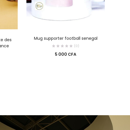
AJOUTER AU PANIER
R
Mug supporter football senegal
te des
Gourd
sance
(0)
5 000
CFA
0
0