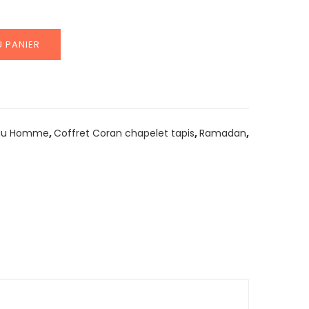
 PANIER
au Homme
,
Coffret Coran chapelet tapis
,
Ramadan
,