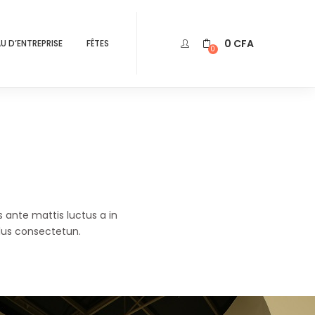
0
CFA
U D’ENTREPRISE
FÊTES
0
 ante mattis luctus a in
lus consectetun.