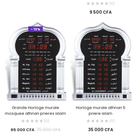
(0)
9 500
CFA
- 13%
Grande Horloge murale
Horloge murale athnan 5
mosquee athnan prieres islam
priere islam
(0)
(0)
35 000
CFA
75 000
CFA
65 000
CFA