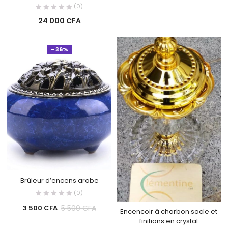
(0)
24 000
CFA
- 36%
Brûleur d’encens arabe
(0)
5 500
CFA
3 500
CFA
Encencoir à charbon socle et
finitions en crystal